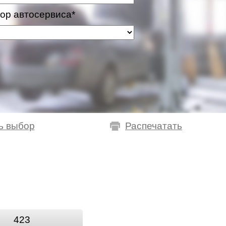
ор автосервиса*
ь выбор
Распечатать
423